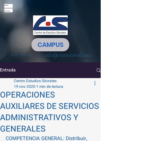
CAMPUS
info@cesocratessl.com
|
956 556 676
Entrada
Centro Estudios Sócrates
19 nov 2020
1 min de lectura
OPERACIONES
AUXILIARES DE SERVICIOS
ADMINISTRATIVOS Y
GENERALES
COMPETENCIA GENERAL: Distribuir, 