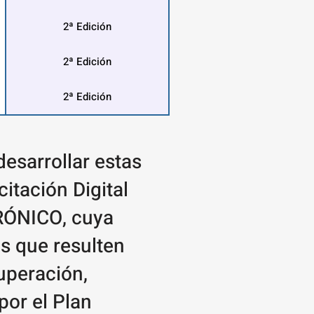
2ª Edición
2ª Edición
2ª Edición
esarrollar estas
tación Digital
CRÓNICO, cuya
as que resulten
uperación,
por el Plan