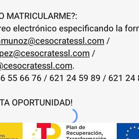
O MATRICULARME?:
eo electrónico especificando la fo
munoz@cesocratessl.com
/
opez@cesocratessl.com
/
@cesocratessl.com
.
6 55 66 76 / 621 24 59 89 / 621 24 
STA OPORTUNIDAD!