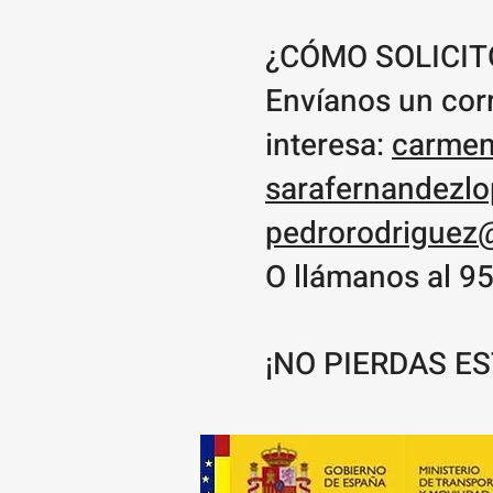
¿CÓMO SOLICIT
Envíanos un corr
interesa:
carmen
sarafernandezl
pedrorodriguez
O llámanos al 95
¡NO PIERDAS E