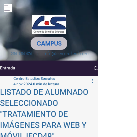
CAMPUS
info@cesocratessl.com
|
956 556 676
Entrada
Centro Estudios Sócrates
4 nov 2024
0 min de lectura
LISTADO DE ALUMNADO
SELECCIONADO
"TRATAMIENTO DE
IMÁGENES PARA WEB Y
MÓVIL IFCD49"