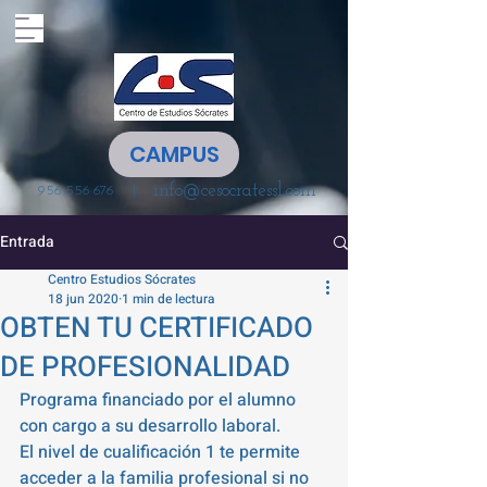
CAMPUS
info@cesocratessl.com
|
956 556 676
Entrada
Centro Estudios Sócrates
18 jun 2020
1 min de lectura
OBTEN TU CERTIFICADO
DE PROFESIONALIDAD
Programa financiado por el alumno 
con cargo a su desarrollo laboral.
El nivel de cualificación 1 te permite 
acceder a la familia profesional si no 