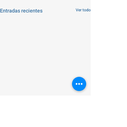
Entradas recientes
Ver todo
¡Abrimos inscrip
nuevos cursos!
Comentarios