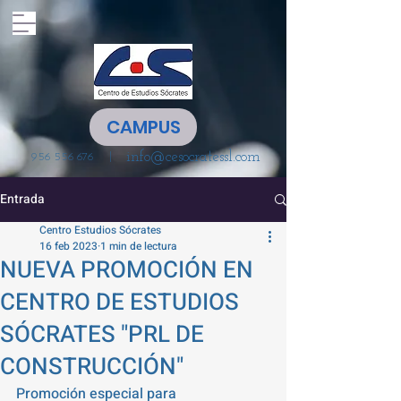
CAMPUS
info@cesocratessl.com
|
956 556 676
Entrada
Centro Estudios Sócrates
16 feb 2023
1 min de lectura
NUEVA PROMOCIÓN EN
CENTRO DE ESTUDIOS
SÓCRATES "PRL DE
CONSTRUCCIÓN"
Promoción especial para 