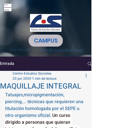
CAMPUS
info@cesocratessl.com
|
956 556 676
Entrada
Centro Estudios Sócrates
23 jun 2020
1 min de lectura
MAQUILLAJE INTEGRAL
Tatuajes,micropigmentación, 
piercing.... técnicas que requieren una 
titulación homologada por el SEPE u 
otro organismo oficial. 
Un curso 
dirigido a personas que quieran 