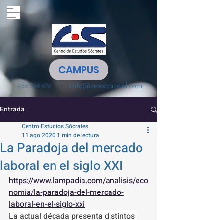
CAMPUS
info@cesocratessl.com
|
956 556 676
Entrada
Centro Estudios Sócrates
11 ago 2020
1 min de lectura
La Paradoja del mercado
laboral en el siglo XXI
https://www.lampadia.com/analisis/eco
nomia/la-paradoja-del-mercado-
laboral-en-el-siglo-xxi
La actual década presenta distintos 