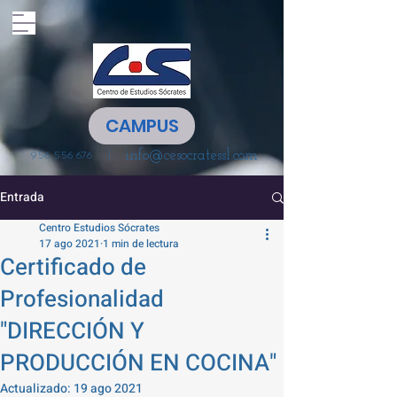
CAMPUS
info@cesocratessl.com
|
956 556 676
Entrada
Centro Estudios Sócrates
17 ago 2021
1 min de lectura
Certificado de
Profesionalidad
"DIRECCIÓN Y
PRODUCCIÓN EN COCINA"
Actualizado:
19 ago 2021