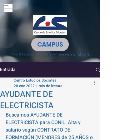
CAMPUS
info@cesocratessl.com
|
956 556 676
Entrada
Centro Estudios Sócrates
28 ene 2022
1 min de lectura
AYUDANTE DE
ELECTRICISTA
Buscamos AYUDANTE DE 
ELECTRICISTA para CONIL. Alta y 
salario según CONTRATO DE 
FORMACIÓN (MENORES de 25 AÑOS o 