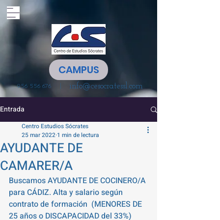
CAMPUS
info@cesocratessl.com
|
956 556 676
Entrada
Centro Estudios Sócrates
25 mar 2022
1 min de lectura
AYUDANTE DE
CAMARER/A
Buscamos AYUDANTE DE COCINERO/A 
para CÁDIZ. Alta y salario según 
contrato de formación  (MENORES DE 
25 años o DISCAPACIDAD del 33%)