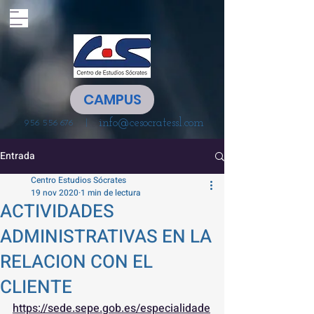
CAMPUS
info@cesocratessl.com
|
956 556 676
Entrada
Centro Estudios Sócrates
19 nov 2020
1 min de lectura
ACTIVIDADES
ADMINISTRATIVAS EN LA
RELACION CON EL
CLIENTE
https://sede.sepe.gob.es/especialidade