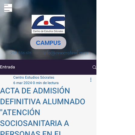
CAMPUS
info@cesocratessl.com
|
956 556 676
Entrada
Centro Estudios Sócrates
6 mar 2024
0 min de lectura
ACTA DE ADMISIÓN
DEFINITIVA ALUMNADO
"ATENCIÓN
SOCIOSANITARIA A
PERSONAS EN EL