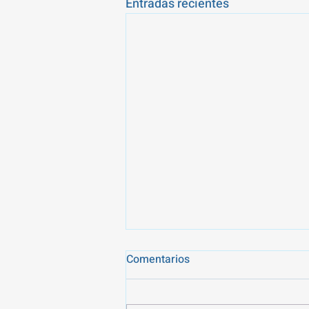
Entradas recientes
Arraigo socioformativo en
Comentarios
2026: una oportunidad para
regularizar tu situación en
Regularizar la situación