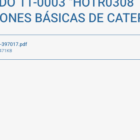
O 11-0003 "HOTR0308
ONES BÁSICAS DE CATE
a-397017
.pdf
 471KB