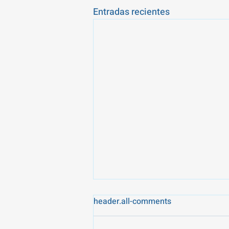
Entradas recientes
Arraigo socioformativo en
header.all-comments
2026: una oportunidad para
regularizar tu situación en